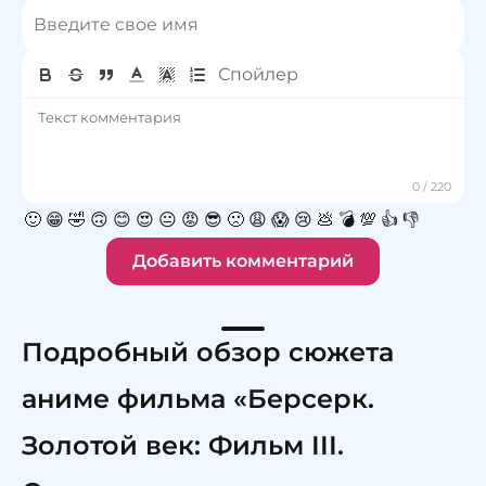
🙂
😁
🤣
🙃
😊
😍
😐
😡
😎
🙁
😩
😱
😢
💩
💣
💯
👍
👎
Добавить комментарий
Подробный обзор сюжета
аниме фильма «Берсерк.
Золотой век: Фильм III.