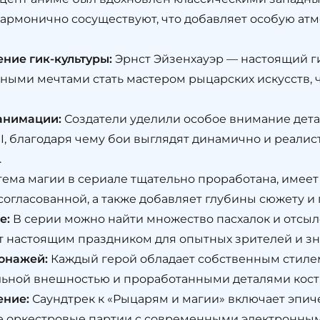
гармонично сосуществуют, что добавляет особую ат
ние гик-культуры:
Эрнст Эйзенхауэр — настоящий ги
ными мечтами стать мастером рыцарских искусств, ч
анимации:
Создатели уделили особое внимание дета
, благодаря чему бои выглядят динамично и реалист
.
ема магии в сериале тщательно проработана, имеет
 согласованной, а также добавляет глубины сюжету и
е:
В серии можно найти множество пасхалок и отсыл
ет настоящим праздником для опытных зрителей и зн
онажей:
Каждый герой обладает собственным стилем
льной внешностью и проработанными деталями кост
ение:
Саундтрек к «Рыцарям и магии» включает эпич
е оркестровые партии с современными электронны