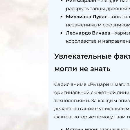
Рин Фарлан
– загадочная
раскрыть тайны древней 
Миллиана Лукас
– опытна
незаменимым союзником 
Леонардо Вичаев
– хариз
королевства и направлен
Увлекательные факт
могли не знать
Серия аниме «Рыцари и магия
оригинальной сюжетной линии
технологиями. За каждым эпиз
делают это аниме уникальным
фактов, которые помогут вам 
Истоки идеи:
Главный кон