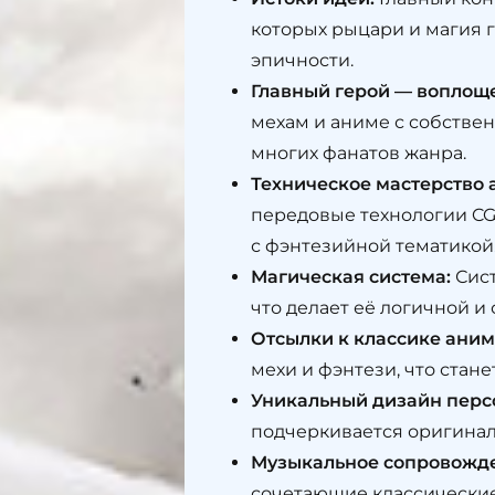
которых рыцари и магия 
эпичности.
Главный герой — воплоще
мехам и аниме с собствен
многих фанатов жанра.
Техническое мастерство 
передовые технологии CGI
с фэнтезийной тематикой
Магическая система:
Сист
что делает её логичной и
Отсылки к классике аним
мехи и фэнтези, что стан
Уникальный дизайн перс
подчеркивается оригина
Музыкальное сопровожд
сочетающие классически