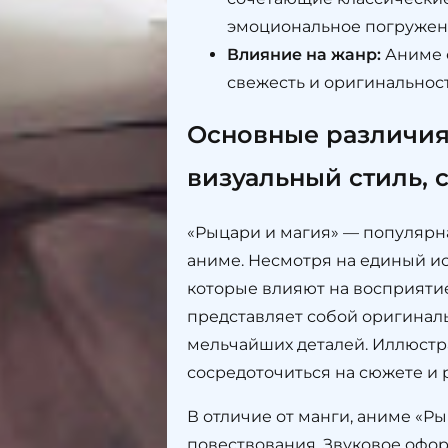
эмоциональное погружени
Влияние на жанр:
Аниме о
свежесть и оригинальност
Основные различия
визуальный стиль, 
«Рыцари и магия» — популярна
аниме. Несмотря на единый и
которые влияют на восприятие 
представляет собой оригинал
мельчайших деталей. Иллюстр
сосредоточиться на сюжете и
В отличие от манги, аниме «Р
повествования. Звуковое офо