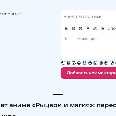
е первым!
🙂
😁
🤣
🙃
😊
😍
😐
😡
😎
🙁
Добавить комментар
т аниме «Рыцари и магия»: пере