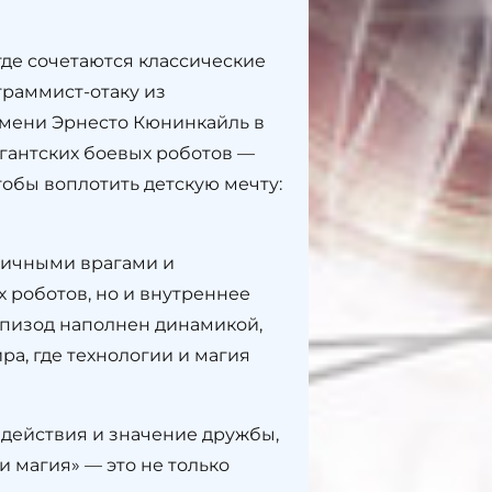
де сочетаются классические
граммист-отаку из
имени Эрнесто Кюнинкайль в
игантских боевых роботов —
тобы воплотить детскую мечту:
зличными врагами и
 роботов, но и внутреннее
эпизод наполнен динамикой,
, где технологии и магия
 действия и значение дружбы,
 магия» — это не только