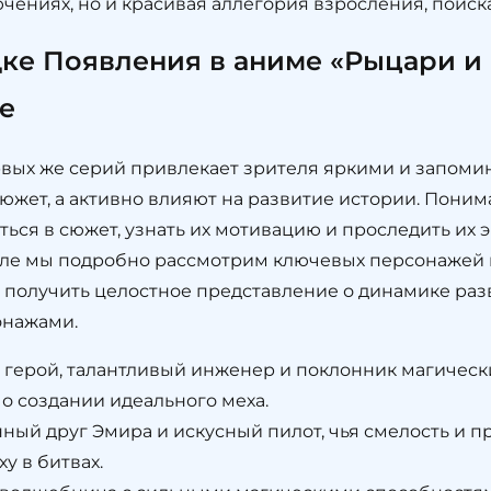
чениях, но и красивая аллегория взросления, поиска
ке Появления в аниме «Рыцари и
е
рвых же серий привлекает зрителя яркими и запо
южет, а активно влияют на развитие истории. Пони
ться в сюжет, узнать их мотивацию и проследить и
деле мы подробно рассмотрим ключевых персонажей 
ю получить целостное представление о динамике раз
онажами.
 герой, талантливый инженер и поклонник магическ
о создании идеального меха.
ный друг Эмира и искусный пилот, чья смелость и п
у в битвах.