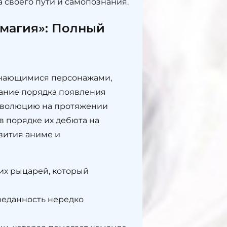
 своего пути и самопознания.
 магия»: Полный
минающимися персонажами,
мание порядка появления
х эволюцию на протяжении
в порядке их дебюта на
вития аниме и
их рыцарей, который
реданность нередко