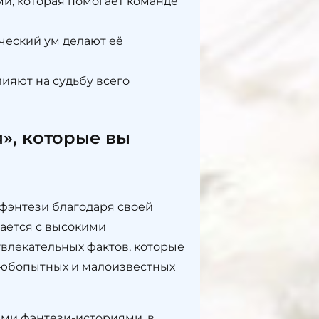
и, которая помогает команде
ический ум делают её
ияют на судьбу всего
», которые вы
фэнтези благодаря своей
ается с высокими
влекательных фактов, которые
любопытных и малоизвестных
ми фэнтези-историями, в