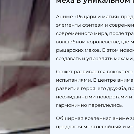
меха в уникальном
Аниме «Рыцари и магия» пред
элементы фэнтези и современ
современного мира, после тра
волшебном королевстве, где м
рыцарских мехов. В этом ново
создавать и управлять мехами
Сюжет развивается вокруг ег
испытаниями. В центре вниман
развитие героя, его дружба, 
неожиданными поворотами и г
гармонично переплелись.
Обширная вселенная аниме зат
предлагая многослойный и ин