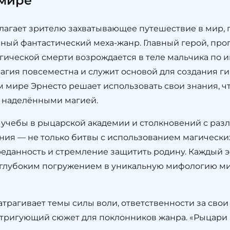
 мире
лагает зрителю захватывающее путешествие в мир, г
ный фантастический меха-жанр. Главный герой, про
гической смерти возрождается в теле мальчика по 
агия повсеместна и служит основой для создания г
м мире Эрнесто решает использовать свои знания, ч
, наделёнными магией.
о учебы в рыцарской академии и столкновений с ра
ия — не только битвы с использованием магических
преданность и стремление защитить родину. Каждый 
лубоким погружением в уникальную мифологию мира
рагивает темы силы воли, ответственности за свои
тригующий сюжет для поклонников жанра. «Рыцари и