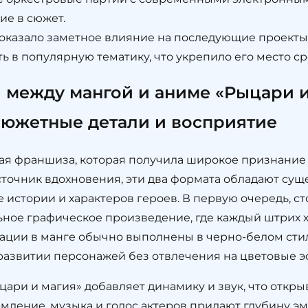
е в сюжет.
казало заметное влияние на последующие проекты 
ь в популярную тематику, что укрепило его место с
 между мангой и аниме «Рыцари и
сюжетные детали и восприятие
я франшиза, которая получила широкое признание к
сточник вдохновения, эти два формата обладают су
истории и характеров героев. В первую очередь, сто
ьное графическое произведение, где каждый штрих 
ации в манге обычно выполнены в черно-белом стил
 развитии персонажей без отвлечения на цветовые э
ыцари и магия» добавляет динамику и звук, что откр
рмление, музыка и голос актеров придают глубину 