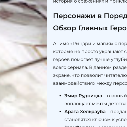
история о сражениях и приклю
Персонажи в Поряд
Обзор Главных Геро
Аниме «Рыцари и магия» с пе
которые не просто украшают с
героев помогает лучше углуби
всего сериала. В данном раз
экране, что позволит читател
взаимодействиях между перс
Эмир Рудницка
– главный
воплощает мечты детства 
Арата Хельрауба
– предан
становятся ключом к успех