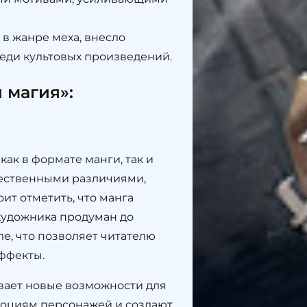
в жанре меха, внесло
реди культовых произведений.
 магия»:
ак в формате манги, так и
щественными различиями,
ит отметить, что манга
художника продуман до
е, что позволяет читателю
ффекты.
ывает новые возможности для
эмоциям персонажей и создают