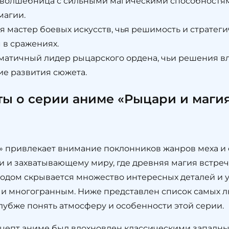
 волшебница с сильными магическими способностям
магии.
я мастер боевых искусств, чья решимость и стратег
в сражениях.
матичный лидер рыцарского ордена, чьи решения вл
ие развития сюжета.
ы о серии аниме «Рыцари и магия
» привлекает внимание поклонников жанров меха и 
 и захватывающему миру, где древняя магия встреч
одом скрывается множество интересных деталей и у
 и многогранным. Ниже представлен список самых 
глубже понять атмосферу и особенности этой серии.
цепт аниме был вдохновлен классическими западны