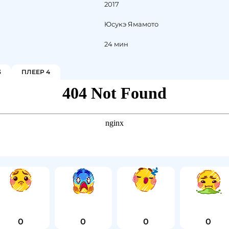
2017
Юсукэ Ямамото
24 мин
3
ПЛЕЕР 4
0
0
0
0