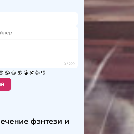
😩
😱
😢
💩
💣
💯
👍
👎
ий
сечение фэнтези и