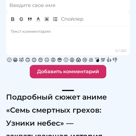
🙂
😁
🤣
🙃
😊
😍
😐
😡
😎
🙁
😩
😱
😢
💩
💣
💯
👍
👎
Добавить комментарий
Подробный сюжет аниме
«Семь смертных грехов:
Узники небес» —