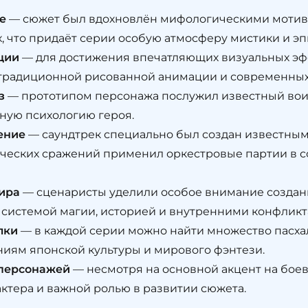
е
— сюжет был вдохновлён мифологическими мотива
, что придаёт серии особую атмосферу мистики и эп
ции
— для достижения впечатляющих визуальных эф
традиционной рисованной анимации и современных
з
— прототипом персонажа послужил известный воин
ную психологию героя.
ение
— саундтрек специально был создан известным
ческих сражений применил оркестровые партии в 
ира
— сценаристы уделили особое внимание созда
 системой магии, историей и внутренними конфликт
лки
— в каждой серии можно найти множество пасха
иям японской культуры и мирового фэнтези.
 персонажей
— несмотря на основной акцент на боев
ктера и важной ролью в развитии сюжета.