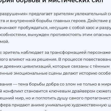
ория борьбы и мистических сил
 разрушения» предлагает зрителям увлекательный с
тв и внутренней борьбы главных героев. Действие р
инают пробуждаться, несущие с собой хаос и разру
обностями, вынужден противостоять этим опасным 
мой.
: зритель наблюдает за трансформацией персонажей
лого влияют на их решения. В процессе повествова
ки древних цивилизаций, которые связаны с тёмным
енные эмоциональные сцены делают историю особе
вания — тема борьбы добра со злом не только в мире
ий конфликт становится ключевым драйвером сюжета,
ешний мир, но и поглотить душу самого протагониста
фера придают аниме уникальную художественную ц