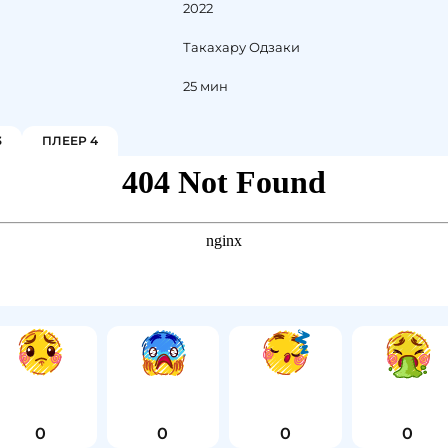
2022
Такахару Одзаки
25 мин
3
ПЛЕЕР 4
0
0
0
0