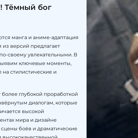
! Тёмный бог
ются манга и аниме-адаптация
 из версий предлагает
 по-своему увлекательными. В
 выявим ключевые моменты,
 на стилистические и
т более глубокой проработкой
звёрнутым диалогам, которые
личается высокой
ментах мира и дизайне
у сцены боёв и драматические
и высококачественной