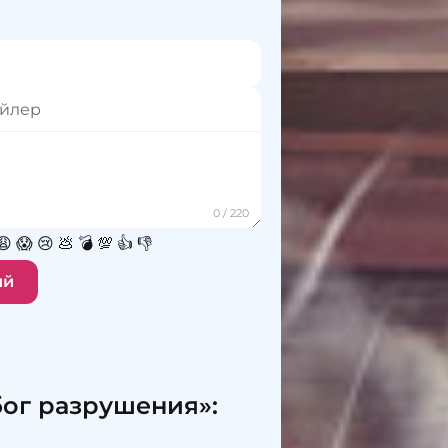
😩
😱
😢
💩
💣
💯
👍
👎
ий
ог разрушения»: