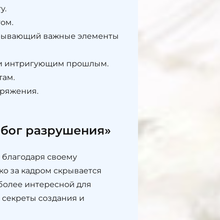
у.
ом.
крывающий важные элементы
 и интригующим прошлым.
там.
пряжения.
 бог разрушения»
 благодаря своему
о за кадром скрывается
более интересной для
 секреты создания и