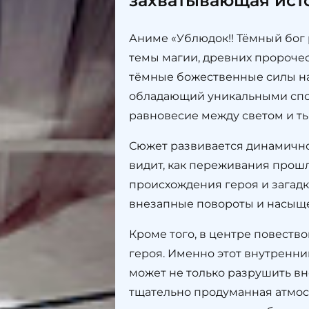
захватывающая ист
Аниме «Ублюдок!! Тёмный бог
темы магии, древних пророчес
тёмные божественные силы нач
обладающий уникальными спос
равновесие между светом и ть
Сюжет развивается динамично
видит, как переживания прош
происхождения героя и загад
внезапные повороты и насыщ
Кроме того, в центре повество
героя. Именно этот внутренн
может не только разрушить вн
тщательно продуманная атмос