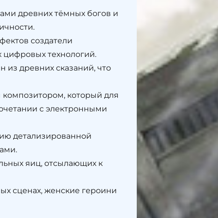
ми древних тёмных богов и
ичности.
фектов создатели
 цифровых технологий.
 из древних сказаний, что
 композитором, который для
сочетании с электронными
нию детализированной
ами.
льных яиц, отсылающих к
ых сценах, женские героини