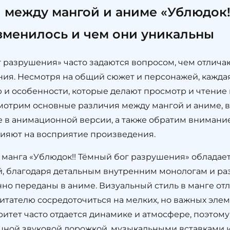
 между мангой и аниме «Ублюдок!
зменилось и чем они уникальны
 разрушения» часто задаются вопросом, чем отлича
ия. Несмотря на общий сюжет и персонажей, каждая
 и особенности, которые делают просмотр и чтение
смотрим основные различия между мангой и аниме,
в анимационной версии, а также обратим внимание
ияют на восприятие произведения.
то манга «Ублюдок!! Тёмный бог разрушения» обладае
, благодаря детальным внутренним монологам и ра
нно переданы в аниме. Визуальный стиль в манге от
читателю сосредоточиться на мелких, но важных эле
итет часто отдается динамике и атмосфере, поэтом
ной звуковой дорожкой, музыкальными вставками 