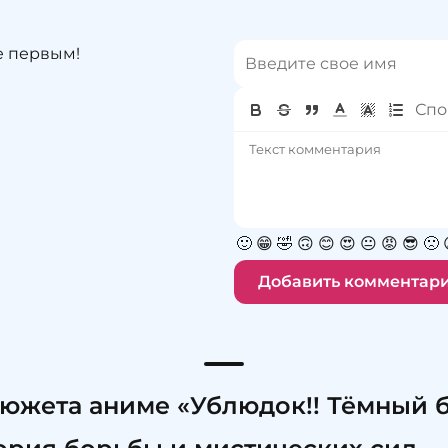
е первым!
🙂
😁
🤣
🙃
😊
😍
😐
😡
😎
🙁
Добавить комментар
южета аниме «Ублюдок!! Тёмный б